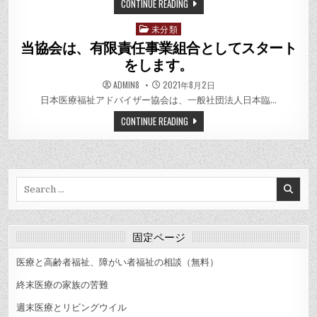
CONTINUE READING
未分類
Posted
in
当協会は、有限責任事業組合としてスタート
をします。
ADMIN8
2021年8月2日
日本医療福祉アドバイザー協会は、一般社団法人日本臨…
CONTINUE READING
Search
for:
固定ページ
医療と高齢者福祉、障がい者福祉の相談（無料）
終末医療の家族の苦難
週末医療とリビングウイル