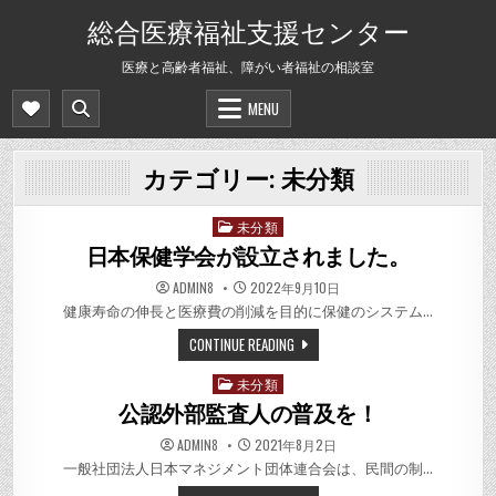
Skip
総合医療福祉支援センター
to
content
医療と高齢者福祉、障がい者福祉の相談室
MENU
カテゴリー:
未分類
未分類
Posted
in
日本保健学会が設立されました。
ADMIN8
2022年9月10日
健康寿命の伸長と医療費の削減を目的に保健のシステム…
CONTINUE READING
未分類
Posted
in
公認外部監査人の普及を！
ADMIN8
2021年8月2日
一般社団法人日本マネジメント団体連合会は、民間の制…