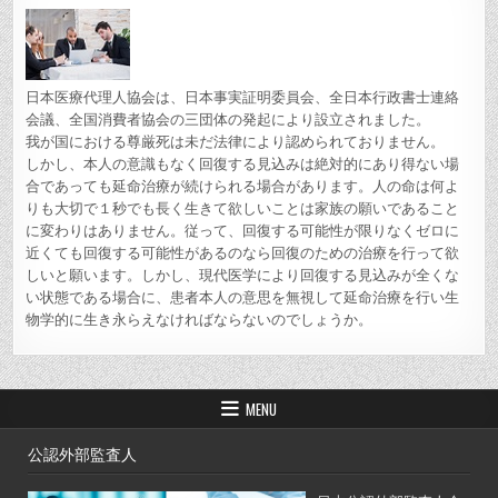
日本医療代理人協会は、日本事実証明委員会、全日本行政書士連絡
会議、全国消費者協会の三団体の発起により設立されました。
我が国における尊厳死は未だ法律により認められておりません。
しかし、本人の意識もなく回復する見込みは絶対的にあり得ない場
合であっても延命治療が続けられる場合があります。人の命は何よ
りも大切で１秒でも長く生きて欲しいことは家族の願いであること
に変わりはありません。従って、回復する可能性が限りなくゼロに
近くても回復する可能性があるのなら回復のための治療を行って欲
しいと願います。しかし、現代医学により回復する見込みが全くな
い状態である場合に、患者本人の意思を無視して延命治療を行い生
物学的に生き永らえなければならないのでしょうか。
MENU
公認外部監査人