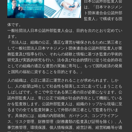
日本公認外部監査人会
は、「日本マネジメン
ト団体連合会公認外部
監査人」で構成する団
体です。
一般社団法人日本公認外部監査人会は、目的を次のとおり定めてい
ます。
「当法人は、組織の公正、適正な運営が確保されるために第三者と
して一般社団法人日本マネジメント団体連合会公認外部監査人が業
務監査及び指導を行い、それらの経験と情報に基づき監査の学術的
研究及び実践的研究を行い、法令及び社会的慣行に従う社会的存在
としての組織の適正な運営の実施に寄与し、もって国民経済の発展
と国民の福祉に資することを目的とする。」
人の組織は、公正に適正に運営されることが求められます。しか
し、人の欲望は時として社会性を阻害しエゴに走ってしまうことも
しばしばです。そこで中立である第三者の目が必要になります。公
認外部監査人は、常に公正で組織が社会的存在として機能している
かを監査致します。公認外部監査人は、組織のトップから現場に至
るまでの全てを監査対象として外部の第三者として監査を行いま
す。具体的には、組織の内部統制、ガバナンス、コンプライアン
ス、リスク管理、財務管理（財務書類の監査及び証明を除く）、人
事労務管理、環境保護、個人情報保護、経営計画、経営戦略等が適